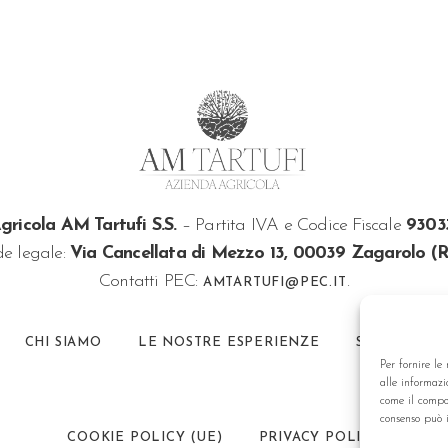
gricola AM Tartufi S.S.
– Partita IVA e Codice Fiscale
9303
e legale:
Via Cancellata di Mezzo 13, 00039 Zagarolo (
Contatti PEC:
.
AMTARTUFI@PEC.IT
CHI SIAMO
LE NOSTRE ESPERIENZE
SHOP
C
Per fornire le
alle informazi
come il compor
consenso può i
COOKIE POLICY (UE)
PRIVACY POLICY