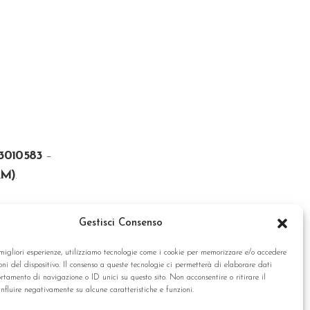
3010583
–
RM)
.
Gestisci Consenso
ONTATTI
 migliori esperienze, utilizziamo tecnologie come i cookie per memorizzare e/o accedere
oni del dispositivo. Il consenso a queste tecnologie ci permetterà di elaborare dati
tamento di navigazione o ID unici su questo sito. Non acconsentire o ritirare il
nfluire negativamente su alcune caratteristiche e funzioni.