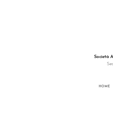
Società A
Sed
HOME